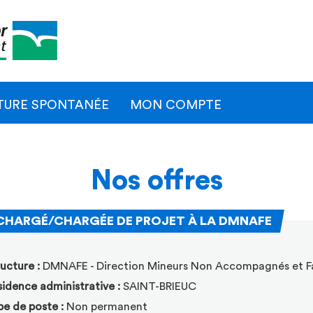
Naviga
princip
TURE SPONTANÉE
MON COMPTE
Nos offres
(Nouvell
CHARGÉ/CHARGÉE DE PROJET À LA DMNAFE
ER
ucture :
DMNAFE - Direction Mineurs Non Accompagnés et Fa
idence administrative :
SAINT-BRIEUC
pe de poste :
Non permanent