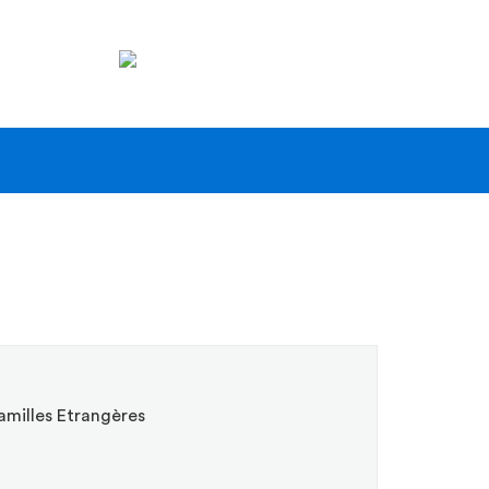
tion
ale
e fenêtre)
milles Etrangères