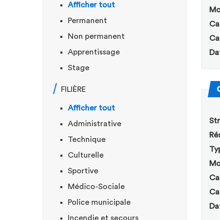
Afficher tout
Mo
Permanent
Ca
Non permanent
Ca
Apprentissage
Da
Stage
FILIÈRE
Afficher tout
Str
Administrative
Rés
Technique
Ty
Culturelle
Mo
Sportive
Ca
Médico-Sociale
Ca
Police municipale
Da
Incendie et secours