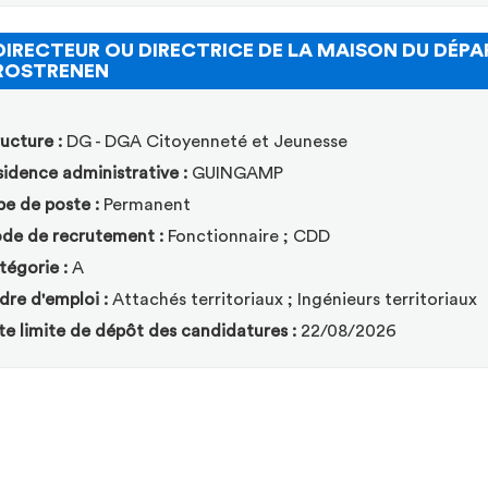
DIRECTEUR OU DIRECTRICE DE LA MAISON DU DÉ
(Nouvelle fenêtre)
ROSTRENEN
ucture :
DG - DGA Citoyenneté et Jeunesse
idence administrative :
GUINGAMP
pe de poste :
Permanent
de de recrutement :
Fonctionnaire ; CDD
tégorie :
A
dre d'emploi :
Attachés territoriaux ; Ingénieurs territoriaux
te limite de dépôt des candidatures :
22/08/2026