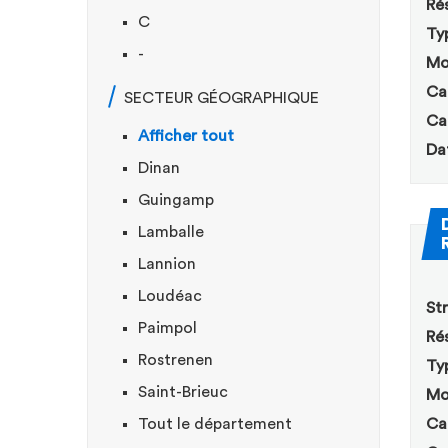
Rés
C
Ty
-
Mo
Ca
SECTEUR GÉOGRAPHIQUE
Ca
Afficher tout
Da
Dinan
Guingamp
Lamballe
Lannion
Loudéac
Str
Paimpol
Rés
Rostrenen
Ty
Saint-Brieuc
Mo
Tout le département
Ca