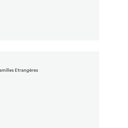
e fenêtre)
milles Etrangères