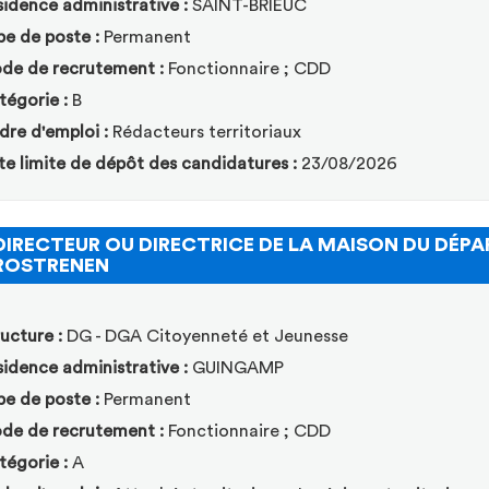
idence administrative :
SAINT-BRIEUC
pe de poste :
Permanent
de de recrutement :
Fonctionnaire ; CDD
tégorie :
B
dre d'emploi :
Rédacteurs territoriaux
te limite de dépôt des candidatures :
23/08/2026
DIRECTEUR OU DIRECTRICE DE LA MAISON DU DÉ
(Nouvelle fenêtre)
ROSTRENEN
ucture :
DG - DGA Citoyenneté et Jeunesse
idence administrative :
GUINGAMP
pe de poste :
Permanent
de de recrutement :
Fonctionnaire ; CDD
tégorie :
A