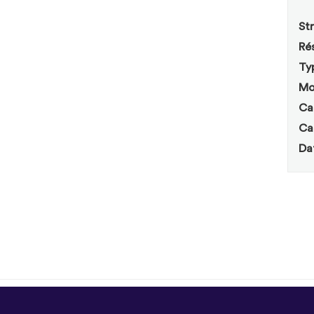
Str
Rés
Ty
Mo
Ca
Ca
Da