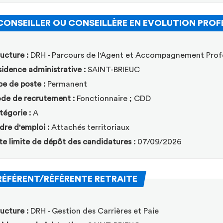
CONSEILLER OU CONSEILLÈRE EN EVOLUTION PROF
ucture :
DRH - Parcours de l'Agent et Accompagnement Prof
idence administrative :
SAINT-BRIEUC
pe de poste :
Permanent
de de recrutement :
Fonctionnaire ; CDD
tégorie :
A
dre d'emploi :
Attachés territoriaux
te limite de dépôt des candidatures :
07/09/2026
(Nouvelle fenêtre)
RÉFÉRENT/RÉFÉRENTE RETRAITE
ucture :
DRH - Gestion des Carrières et Paie