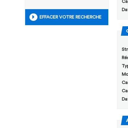
Ca
Da
EFFACER VOTRE RECHERCHE
Str
Rés
Ty
Mo
Ca
Ca
Da