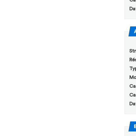
Ca
Da
Str
Rés
Ty
Mo
Ca
Ca
Da