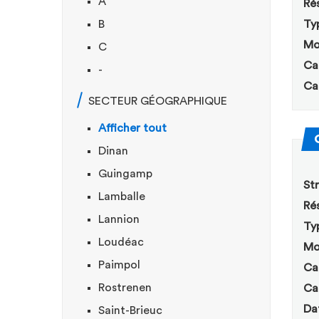
A
Rés
B
Ty
Mo
C
Ca
-
Ca
SECTEUR GÉOGRAPHIQUE
Afficher tout
Dinan
Guingamp
Str
Lamballe
Rés
Lannion
Ty
Loudéac
Mo
Paimpol
Ca
Rostrenen
Ca
Da
Saint-Brieuc