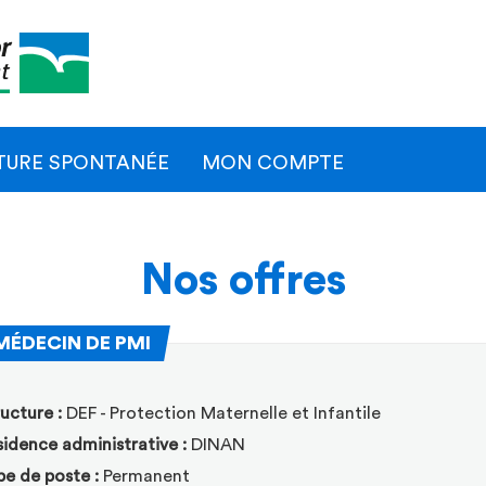
Naviga
princip
TURE SPONTANÉE
MON COMPTE
Nos offres
(Nouvelle fenêtre)
MÉDECIN DE PMI
ER
ucture :
DEF - Protection Maternelle et Infantile
idence administrative :
DINAN
pe de poste :
Permanent