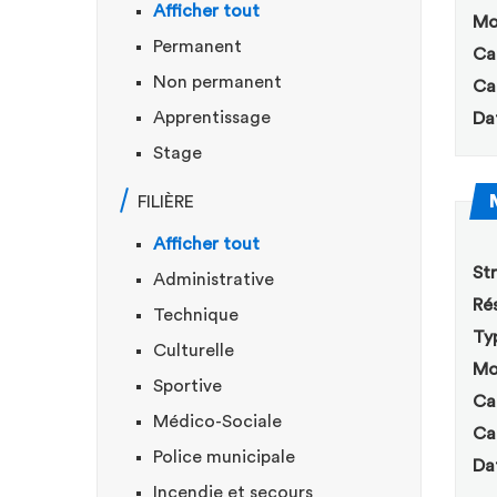
Afficher tout
Mo
Permanent
Ca
Non permanent
Ca
Apprentissage
Da
Stage
FILIÈRE
Afficher tout
Str
Administrative
Rés
Technique
Ty
Culturelle
Mo
Sportive
Ca
Médico-Sociale
Ca
Police municipale
Da
Incendie et secours