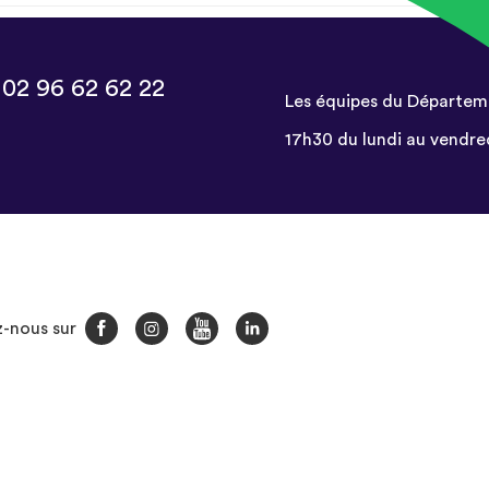
:
02 96 62 62 22
Les équipes du Départem
17h30 du lundi au vendre
Facebook
Instagram
You
LinkedIn
-nous sur
Tube