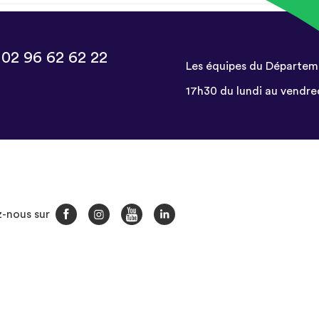
:
02 96 62 62 22
Les équipes du Départem
17h30 du lundi au vendre
Facebook
Instagram
You
LinkedIn
-nous sur
Tube