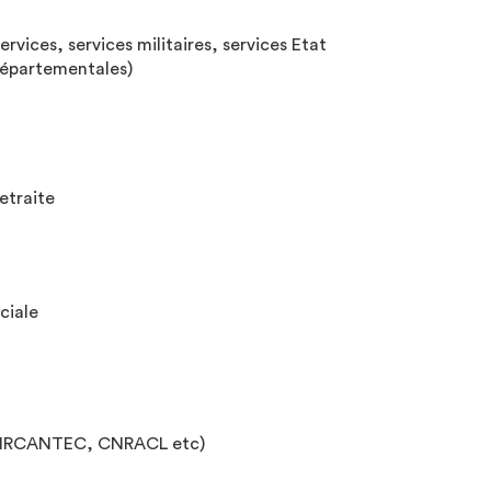
ervices, services militaires, services Etat
 départementales)
retraite
ciale
DC : IRCANTEC, CNRACL etc)