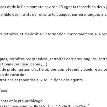
ères et de la Paie compte environ 23 agents répartis en deux 
nsemble des motifs de retraite (classique, carrière longue, inval
ers retraites et du droit à l'information conformément à la r
iques, retraites progressives, retraites carrières longues, retra
ctionnaires handicapés,....)
 de prolongation d’activité, des comptes individuels retrait
ion de réversion
tretiens et répondre aux sollicitions des agents
face)
gents et le pré-archivage
ures (anciens agents, IRCANTEC, CNRACL, CARSAT)